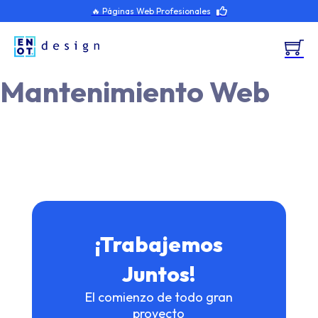
🔥 Páginas Web Profesionales
Mantenimiento Web
¡Trabajemos
Juntos!
El comienzo de todo gran
proyecto