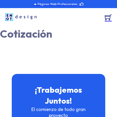
🔥 Páginas Web Profesionales
Cotización
¡Trabajemos
Juntos!
El comienzo de todo gran
proyecto